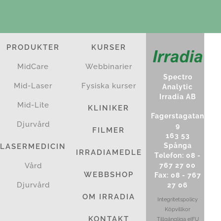
PRODUKTER
KURSER
MidCare
Webbinarier
Spectro
Mid-Laser
Fysiska kurser
Analytic
Irradia AB
Mid-Lite
KLINIKER
Fagerstagatan
Djurvård
9
FILMER
163 53
Spånga
LASERMEDICIN
IRRADIAMEDLEM
Telefon: 08 -
767 27 00
Vård
WEBBSHOP
Fax: 08 - 767
Djurvård
27 06
OM IRRADIA
Integritetspolicy
Köpvillkor
KONTAKT
Tillgängliga eIFU