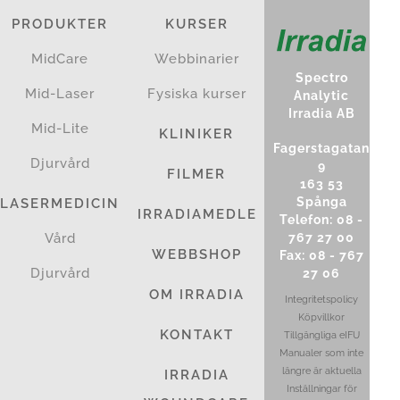
PRODUKTER
KURSER
MidCare
Webbinarier
Spectro
Mid-Laser
Fysiska kurser
Analytic
Irradia AB
Mid-Lite
KLINIKER
Fagerstagatan
Djurvård
9
FILMER
163 53
Spånga
LASERMEDICIN
IRRADIAMEDLEM
Telefon: 08 -
767 27 00
Vård
WEBBSHOP
Fax: 08 - 767
Djurvård
27 06
OM IRRADIA
Integritetspolicy
Köpvillkor
KONTAKT
Tillgängliga eIFU
Manualer som inte
längre är aktuella
IRRADIA
Inställningar för