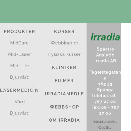
PRODUKTER
KURSER
MidCare
Webbinarier
Spectro
Mid-Laser
Fysiska kurser
Analytic
Irradia AB
Mid-Lite
KLINIKER
Fagerstagatan
Djurvård
9
FILMER
163 53
Spånga
LASERMEDICIN
IRRADIAMEDLEM
Telefon: 08 -
767 27 00
Vård
WEBBSHOP
Fax: 08 - 767
Djurvård
27 06
OM IRRADIA
Integritetspolicy
Köpvillkor