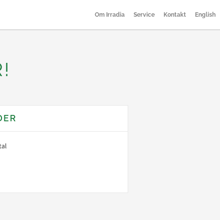
Om Irradia
Service
Kontakt
English
!
DER
tal