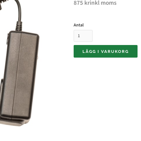
875 kr
inkl moms
Antal