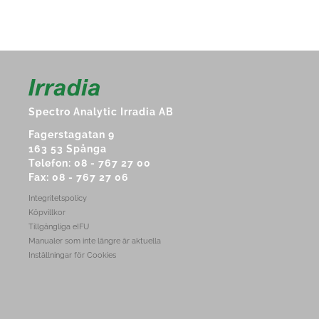
Spectro Analytic Irradia AB
Fagerstagatan 9
163 53 Spånga
Telefon: 08 - 767 27 00
Fax: 08 - 767 27 06
Integritetspolicy
Köpvillkor
Tillgängliga eIFU
Manualer som inte längre är aktuella
Inställningar för Cookies