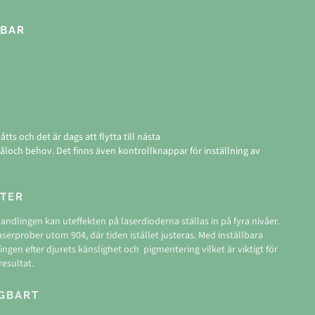
GBAR
s och det är dags att flytta till nästa
åloch behov. Det finns även kontrollknappar för inställning av
KTER
handlingen kan uteffekten på laserdioderna ställas in på fyra nivåer.
serprober utom 904, där tiden istället justeras. Med inställbara
gen efter djurets känslighet och pigmentering vilket är viktigt för
esultat.
GGBART