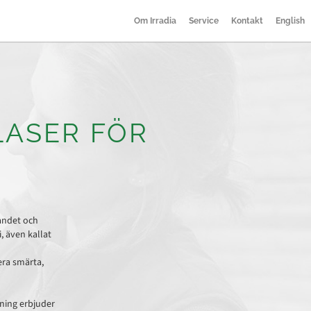
Om Irradia
Service
Kontakt
English
LASER FÖR
randet och
, även kallat
era smärta,
ning erbjuder