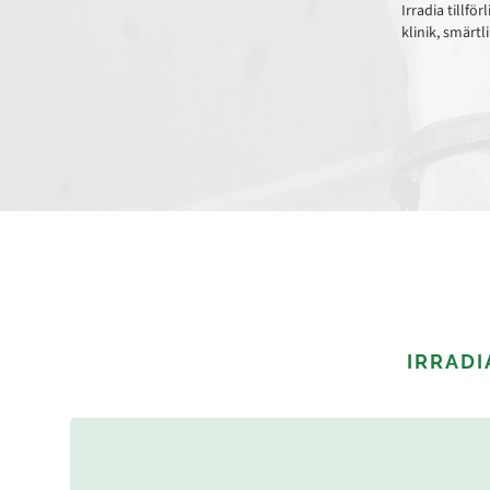
Irradia tillf
klinik, smärt
IRRADI