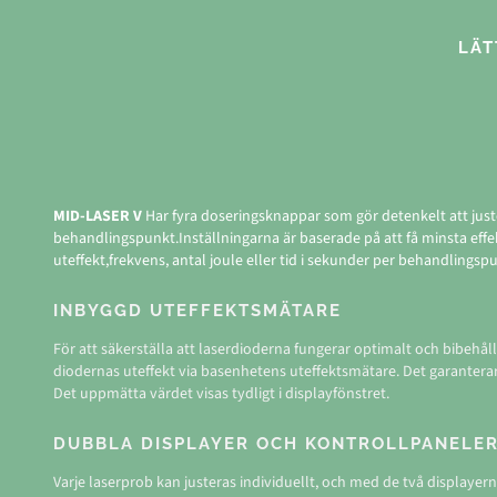
LÄT
MID-LASER V
Har fyra doseringsknappar som gör detenkelt att juste
behandlingspunkt.Inställningarna är baserade på att få minsta effe
uteffekt,frekvens, antal joule eller tid i sekunder per behandlingsp
INBYGGD UTEFFEKTSMÄTARE
För att säkerställa att laserdioderna fungerar optimalt och bibehåll
diodernas uteffekt via basenhetens uteffektsmätare. Det garanterar
Det uppmätta värdet visas tydligt i displayfönstret.
DUBBLA DISPLAYER OCH KONTROLLPANELE
Varje laserprob kan justeras individuellt, och med de två displayer