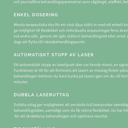
och journalföra behandlingsparametrar som våglängd, uteffekt, beh
ENKEL DOSERING
Minsta terapeutiska dos för ett visst djup ställs in med ett enkelt k
ge möjlighet till flexibilitet och individuella anpassningar finns äve
två andra sätt, genom att själv ställa in behandlingstid eller antal 
dags att flytta till nästabehandlingspunkt.
AUTOMATISKT STOPP AV LASER
Ett automatiskt stopp av laserljuset sker var tionde minut, en signal
Funktionen är till för att förhindra att lasern av misstag förblir på
behandlingen behöver du bara trycka på lasern igen om du vill fort
minuter.
DUBBLA LASERUTTAG
Dubbla uttag ger möjligheten att använda två laserprober samtidigt
behandlingstiden, samtidigt som du får större flexibilitet. Du har fr
för att skräddarsy behandlingen och optimera resultat.