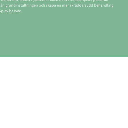
 från grundinställningen och skapa en mer skräddarsydd behandling
yp av besvär.