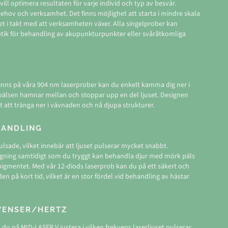
ill optimera resultaten för varje individ och typ av besvär.
ehov och verksamhet. Det finns möjlighet att starta i mindre skala
et i takt med att verksamheten växer. Alla singelprober kan
ik för behandling av akupunkturpunkter eller svåråtkomliga
nns på våra 904 nm laserprober kan du enkelt kamma dig ner i
 pälsen hamnar mellan och stoppar upp en del ljuset. Designen
t att tränga ner i vävnaden och nå djupa strukturer.
HANDLING
lsade, vilket innebär att ljuset pulserar mycket snabbt.
gning samtidigt som du tryggt kan behandla djur med mörk päls
pigmentet. Med vår 12-diods laserprob kan du på ett säkert och
en på kort tid, vilket är en stor fördel vid behandling av hästar
KVENSER/HERTZ
u på MID-LASER V justera i vilken frekvens laserljuset pulserar.