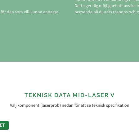
Detta ger dig möjlighet att avvika
ig för den som vill kunna anpassa
beroende på djurets respons och t
TEKNISK DATA MID-LASER V
Välj komponent (laserprob) nedan för att se teknisk specifikation
ET