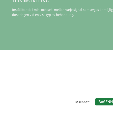
TIDSINSTÄLLING
Inställbar tid i min. och sek. mellan varje signal som avges är möjl
doseringen vid en viss typ av behandling.
Basenhet:
BASENH