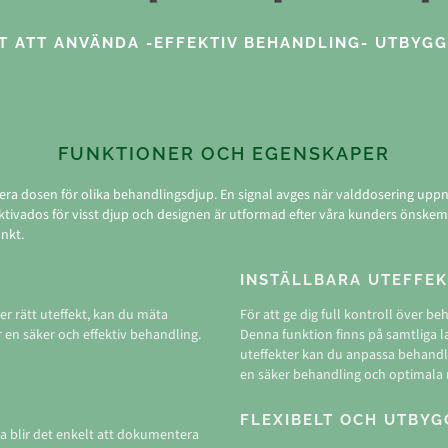
T ATT ANVÄNDA -EFFEKTIV BEHANDLING- UTBYG
FUNKTIONER OCH EGENSKAPER
ra dosen för olika behandlingsdjup. En signal avges när valddosering uppnått
ktivados för visst djup och designen är utformad efter våra kunders önskem
unkt.
INSTÄLLBARA UTEFFE
er rätt uteffekt, kan du mäta
För att ge dig full kontroll över be
 en säker och effektiv behandling.
Denna funktion finns på samtliga la
uteffekter kan du anpassa behandlin
en säker behandling och optimala r
R
FLEXIBELT OCH UTBY
na blir det enkelt att dokumentera