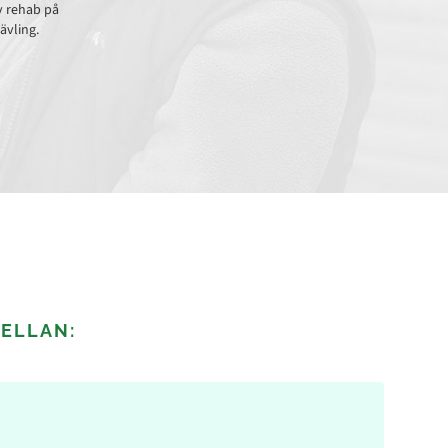
iv rehab på
tävling.
MELLAN: