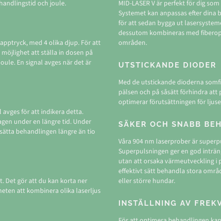
andlingstid och joule.
MID-LASER V är perfekt för dig som v
Systemet kan anpassas efter dina b
för att sedan bygga ut lasersystem
dessutom kombineras med fiberopt
napptryck, med 4 olika djup. För att
områden.
n möjlighet att ställa in dosen på
Joule. En signal avges när det är
UTSTICKANDE DIODER
Med de utstickande dioderna somfi
pälsen och på såsätt förhindra att
optimerar förutsättningen för ljuse
 avges för att indikera detta.
slagen under en längre tid. Under
SÄKER OCH SNABB BE
sätta behandlingen längre än tio
Våra 904 nm laserprober är superpu
Superpulsningen ger en god inträn
utan att orsaka värmeutveckling i 
effektivt sätt behandla stora områd
. Det gör att du kan korta ner
eller större hundar.
iheten att kombinera olika laserljus
INSTÄLLNING AV FRE
För att optimera behandlingen kan d