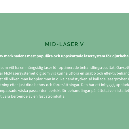
MID-LASER V
 av marknadens mest populära och uppskattade lasersystem för djurbeha
g som vill ha en mångsidig laser för optimerade behandlingsresultat. Oavse
sar Mid-lasersystemet dig som vill kunna utföra en snabb och effektivbehan
t till vilken man kopplar man in olika handstycken så kallade laserprober. 
tning efter just dina behov och förutsättningar. Den har ett inbyggt, upplad
npassade väska passar den perfekt för behandlingar på fältet, även i stallet.
t vara beroende av en fast strömkälla.