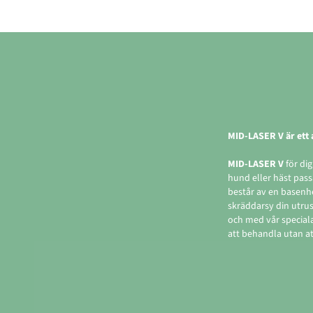
MID-LASER V är ett
MID-LASER V
för di
hund eller häst pas
består av en basenhe
skräddarsy din utrus
och med vår speciala
att behandla utan at