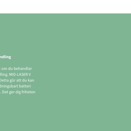
ndling
tt om du behandlar
dling. MID-LASER V
Detta gör att du kan
dningsbart batteri
 Det ger dig friheten