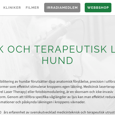
KLINIKER
FILMER
IRRADIAMEDLEM
WEBBSHOP
K OCH TERAPEUTISK 
HUND
bilitering av hundar förutsätter djup anatomisk förståelse, precision i utfö
rmer som effektivt stimulerar kroppens egen läkning. Medicinsk laserterapi
el Laser Therapy) eller fotobiomodulering, är en skonsam och icke-invasiv
rm. Genom att tillföra specifika våglängder av ljus kan man effektivt reduc
mationer och påskynda läkningen i kroppens vävnader.
 års erfarenhet av svenskutvecklad medicinteknisk och terapeutisk utrust