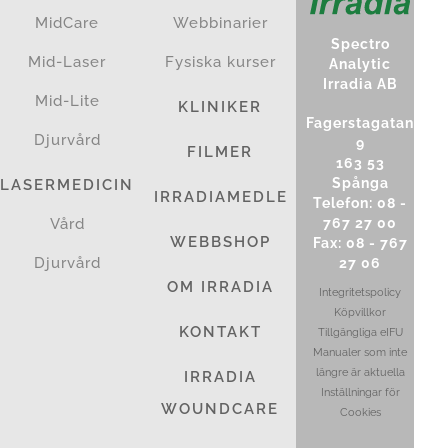
MidCare
Webbinarier
Spectro
Mid-Laser
Fysiska kurser
Analytic
Irradia AB
Mid-Lite
KLINIKER
Fagerstagatan
Djurvård
9
FILMER
163 53
Spånga
LASERMEDICIN
IRRADIAMEDLEM
Telefon: 08 -
767 27 00
Vård
WEBBSHOP
Fax: 08 - 767
Djurvård
27 06
OM IRRADIA
Integritetspolicy
Köpvillkor
KONTAKT
Tillgängliga eIFU
Manualer som inte
längre är aktuella
IRRADIA
Inställningar för
WOUNDCARE
Cookies