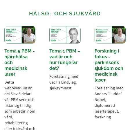
HÄLSO- OCH SJUKVÅRD
Tema 5 PBM -
Tema 1 PBM –
Forskning i
hjärnhälsa
vad är och
fokus -
och
hur fungerar
parkinsons
medicinsk
det?
sjukdom och
laser
medicinsk
Föreläsning med
laser
Detta
Cecilia Lind, leg.
webbinarium är
sjukgymnast
Föreläsning med
del 5 av 5 delar i
Anders "Ludde"
vår PBM serie och
Nobel,
riktar sig till dig
diplomerad
som arbetar inom
laserterapeut,
vård,
forskning
rehabilitering
eller friskvård och