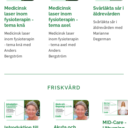
Medicinsk
Medicinsk
Svårläkta sår i
laser inom
laser inom
äldrevården
fysioterapin -
fysioterapin -
Svårläkta sår i
tema knä
tema axel
äldrevården med
Medicinsk laser
Medicinsk laser
Marianne
inom fysioterapin
inom fysioterapin
Degerman
- tema knä med
- tema axel med
Anders
Anders
Bergström
Bergström
FRISKVÅRD
MID-Care -
Akuta och
Introduktion till