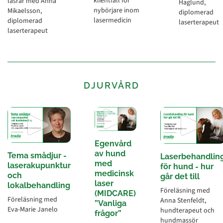
klientfall för
lasrar med Anna
Haglund,
nybörjare inom
Mikaelsson,
diplomerad
lasermedicin
diplomerad
laserterapeut
laserterapeut
DJURVÅRD
Egenvård
av hund
Tema smådjur -
Laserbehandlin
med
laserakupunktur
för hund - hur
medicinsk
och
går det till
laser
lokalbehandling
Föreläsning med
(MIDCARE)
Föreläsning med
Anna Stenfeldt,
”Vanliga
Eva-Marie Janelo
hundterapeut och
frågor”
hundmassör