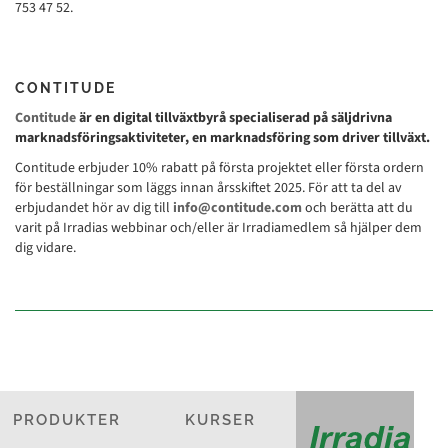
753 47 52.
CONTITUDE
Contitude
är en digital tillväxtbyrå specialiserad på säljdrivna
marknads­föringsaktiviteter, en marknadsföring som driver tillväxt.
Contitude erbjuder 10% rabatt på första projektet eller första ordern
för beställningar som läggs innan årsskiftet 2025. För att ta del av
erbjudandet hör av dig till
info@contitude.com
och berätta att du
varit på Irradias webbinar och/eller är Irradiamedlem så hjälper dem
dig vidare.
PRODUKTER
KURSER