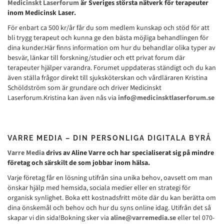
Medicinskt Laserforum
är Sveriges största nätverk för terapeuter
inom Medicinsk Laser.
För enbart ca 500 kr/år får du som medlem kunskap och stöd för att
bli trygg terapeut och kunna ge den bästa möjliga behandlingen för
dina kunder.Här finns information om hur du behandlar olika typer av
besvär, länkar till forskning/studier och ett privat forum där
terapeuter hjälper varandra. Forumet uppdateras ständigt och du kan
även ställa frågor direkt till sjuksköterskan och vårdläraren Kristina
Schöldström som är grundare och driver Medicinskt
Laserforum.Kristina kan även nås via
info@medicinsktlaserforum.se
VARRE MEDIA – DIN PERSONLIGA DIGITALA BYRÅ
Varre Media
drivs av Aline Varre och har specialiserat sig på mindre
företag och särskilt de som jobbar inom hälsa.
Varje företag får en lösning utifrån sina unika behov, oavsett om man
önskar hjälp med hemsida, sociala medier eller en strategi för
organisk synlighet. Boka ett kostnadsfritt möte där du kan berätta om
dina önskemål och behov och hur du syns online idag. Utifrån det så
skapar vi din sida!Bokning sker via
aline@varremedia.se
eller tel 070-