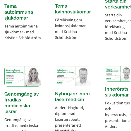
Starta din
Tema
Tema
verksamhe
kvinnosjukomar
autoimmuna
Starta din
sjukdomar
Föreläsning om
verksamhet, e
kvinnosjukdomar
Tema autoimmuna
föreläsning
med Kristina
sjukdomar - med
med Kristina
Schöldström
Kristina Schöldström
Schöldström
Innerörats
Nybörjare inom
Genomgång av
sjukdomar
lasermedicin
Irradias
Fokus tinnitus
medicinska
Anders Haglund,
och
lasrar
diplomerad
hyperacusis, e
laserterapeut,
Genomgång av
presentation a
presenterar ett
Irradias medicinska
Anders