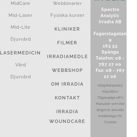
MidCare
Webbinarier
Spectro
Mid-Laser
Fysiska kurser
Analytic
Irradia AB
Mid-Lite
KLINIKER
Fagerstagatan
Djurvård
9
FILMER
163 53
Spånga
LASERMEDICIN
IRRADIAMEDLEM
Telefon: 08 -
767 27 00
Vård
WEBBSHOP
Fax: 08 - 767
Djurvård
27 06
OM IRRADIA
Integritetspolicy
Köpvillkor
KONTAKT
Tillgängliga eIFU
Manualer som inte
längre är aktuella
IRRADIA
Inställningar för
WOUNDCARE
Cookies