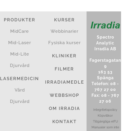
PRODUKTER
KURSER
MidCare
Webbinarier
Spectro
Mid-Laser
Fysiska kurser
Analytic
Irradia AB
Mid-Lite
KLINIKER
Fagerstagatan
Djurvård
9
FILMER
163 53
Spånga
LASERMEDICIN
IRRADIAMEDLEM
Telefon: 08 -
767 27 00
Vård
WEBBSHOP
Fax: 08 - 767
Djurvård
27 06
OM IRRADIA
Integritetspolicy
Köpvillkor
KONTAKT
Tillgängliga eIFU
Manualer som inte