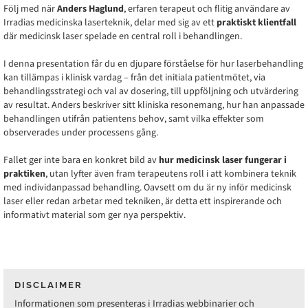
Följ med när
Anders Haglund
, erfaren terapeut och flitig användare av
Irradias medicinska laserteknik, delar med sig av ett
praktiskt klientfall
där medicinsk laser spelade en central roll i behandlingen.
I denna presentation får du en djupare förståelse för hur laserbehandling
kan tillämpas i klinisk vardag – från det initiala patientmötet, via
behandlingsstrategi och val av dosering, till uppföljning och utvärdering
av resultat. Anders beskriver sitt kliniska resonemang, hur han anpassade
behandlingen utifrån patientens behov, samt vilka effekter som
observerades under processens gång.
Fallet ger inte bara en konkret bild av
hur medicinsk laser fungerar i
praktiken
, utan lyfter även fram terapeutens roll i att kombinera teknik
med individanpassad behandling. Oavsett om du är ny inför medicinsk
laser eller redan arbetar med tekniken, är detta ett inspirerande och
informativt material som ger nya perspektiv.
DISCLAIMER
Informationen som presenteras i Irradias webbinarier och